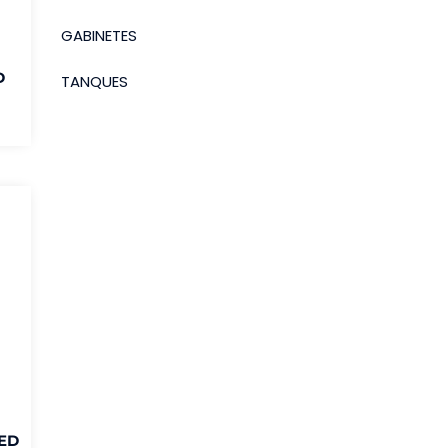
GABINETES
D
TANQUES
RED