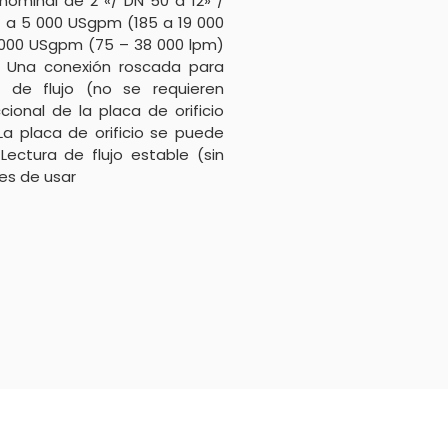
nominal de 2 «/ DN 50 a 12» /
a 5 000 USgpm (185 a 19 000
 000 USgpm (75 – 38 000 lpm)
da Una conexión roscada para
 de flujo (no se requieren
cional de la placa de orificio
l La placa de orificio se puede
Lectura de flujo estable (sin
es de usar